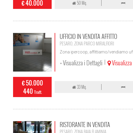
€ 40.000
50 Mq.
UFFICIO IN VENDITA AFFITTO
PESARO, ZONA PARCO MIRALFIORI
Zona ipercoop, affittiamo/vendiamo uffi
+ Visualizza i Dettagli
Visualizz
|
€ 50.000
33 Mq.
440
Tratt.
RISTORANTE IN VENDITA
PESARO, ZONA BAIA FLAMINIA