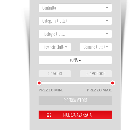
Contratto
Categoria (Tutte)
Tipologie (Tutte)
Provincie (Tutte)
Comune (Tutti)
ZONA
PREZZO MIN.
PREZZO MAX.
RICERCA AVANZATA