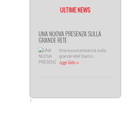
ULTIME NEWS
UNA NUOVA PRESENZA SULLA
GRANDE RETE
Una nuova presenza sulla
grande rete! Siamo...
Leggi Tutto >>
1