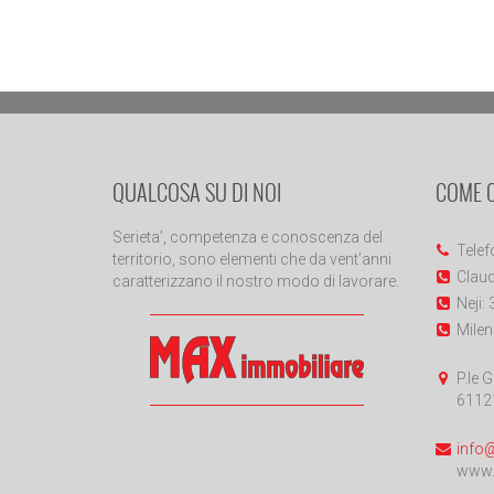
QUALCOSA SU DI NOI
COME 
Serieta’, competenza e conoscenza del
Telef
territorio, sono elementi che da vent’anni
Claud
caratterizzano il nostro modo di lavorare.
Neji:
Milen
P.le G
6112
info
www.