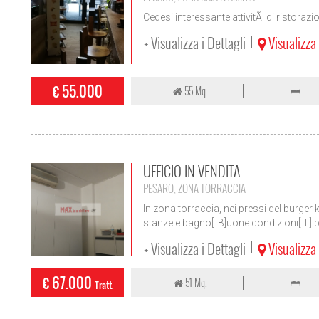
Cedesi interessante attivitÃ di ristorazio
+ Visualizza i Dettagli
Visualizz
|
€ 55.000
55 Mq.
UFFICIO IN VENDITA
PESARO, ZONA TORRACCIA
In zona torraccia, nei pressi del burge
stanze e bagno[. B]uone condizioni[. L]ib
+ Visualizza i Dettagli
Visualizz
|
€ 67.000
51 Mq.
Tratt.