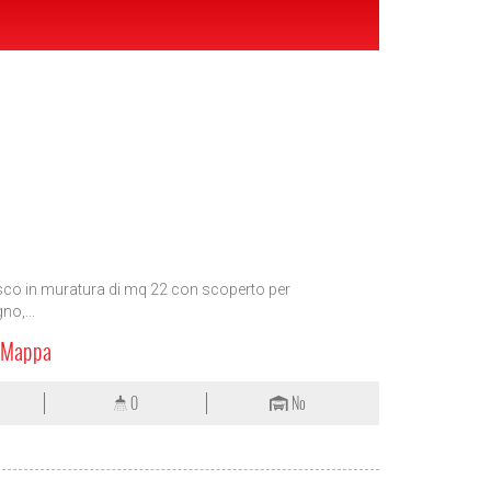
sco in muratura di mq 22 con scoperto per
no,...
a Mappa
0
No