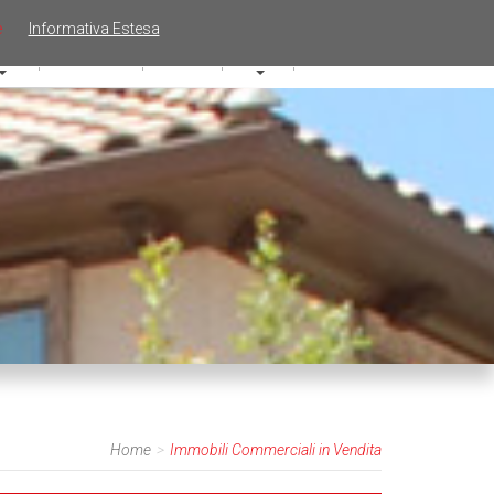
e
Informativa Estesa
itto
Chi Siamo
Servizi
News
Contattaci
Home
Immobili Commerciali in Vendita