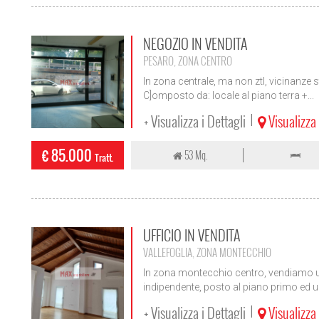
NEGOZIO IN VENDITA
PESARO, ZONA CENTRO
In zona centrale, ma non ztl, vicinanze 
C]omposto da: locale al piano terra +...
+ Visualizza i Dettagli
Visualizz
|
€ 85.000
53 Mq.
Tratt.
UFFICIO IN VENDITA
VALLEFOGLIA, ZONA MONTECCHIO
In zona montecchio centro, vendiamo uf
indipendente, posto al piano primo ed ul
+ Visualizza i Dettagli
Visualizz
|