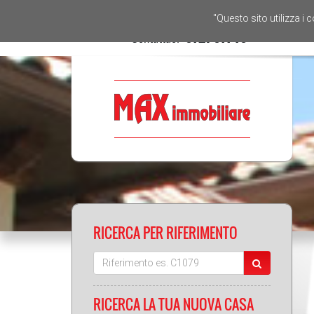
"Questo sito utilizza i 
Contattaci:
0721 67746
1
RICERCA PER RIFERIMENTO
RICERCA LA TUA NUOVA CASA