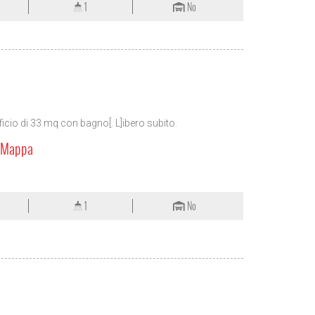
1
No
cio di 33 mq con bagno[. L]ibero subito.
a Mappa
1
No