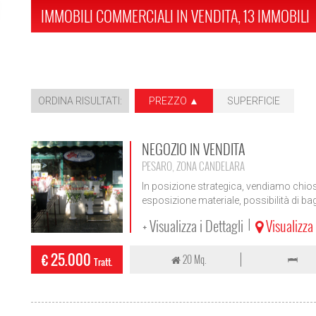
IMMOBILI COMMERCIALI IN VENDITA, 13 IMMOBILI
ORDINA RISULTATI:
PREZZO ▲
SUPERFICIE
NEGOZIO IN VENDITA
PESARO, ZONA CANDELARA
In posizione strategica, vendiamo chio
esposizione materiale, possibilità di bag
+ Visualizza i Dettagli
Visualizz
|
€ 25.000
20 Mq.
Tratt.