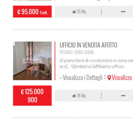
€ 95.000
55 Mq.
Tratt.
UFFICIO IN VENDITA AFFITTO
PESARO, ZONA SORIA
Al piano terra di condominio in zona se
ecc[... V]endiamo/affittiamo ufficio...
+ Visualizza i Dettagli
Visualizz
|
€ 125.000
78 Mq.
900