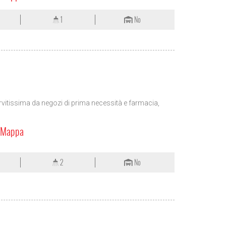
1
No
rvitissima da negozi di prima necessità e farmacia,
a Mappa
2
No