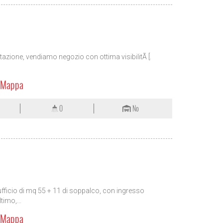
stazione, vendiamo negozio con ottima visibilitÃ [.
a Mappa
0
No
ficio di mq 55 + 11 di soppalco, con ingresso
timo,...
a Mappa