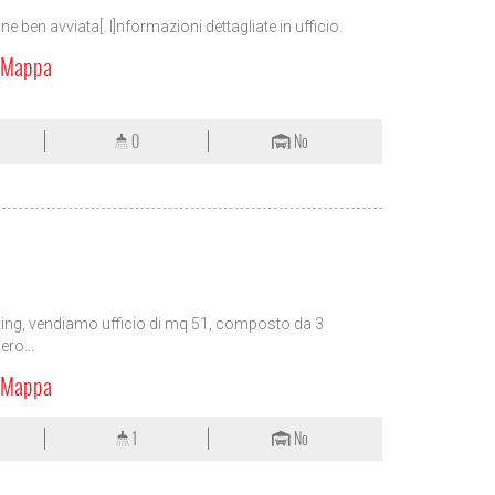
ne ben avviata[. I]nformazioni dettagliate in ufficio.
a Mappa
0
No
r king, vendiamo ufficio di mq 51, composto da 3
ero...
a Mappa
1
No