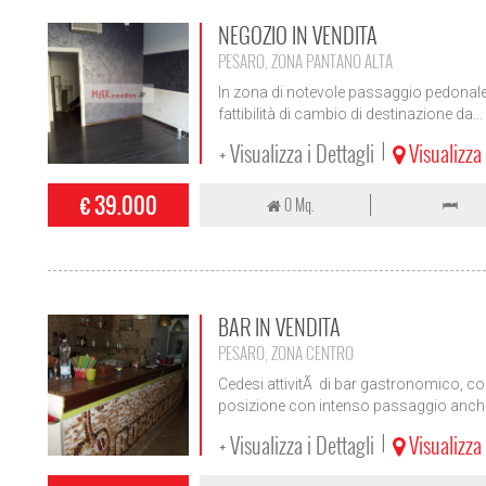
NEGOZIO IN VENDITA
PESARO, ZONA PANTANO ALTA
In zona di notevole passaggio pedonal
fattibilità di cambio di destinazione da...
+ Visualizza i Dettagli
Visualizz
|
€ 39.000
0 Mq.
BAR IN VENDITA
PESARO, ZONA CENTRO
Cedesi attivitÃ di bar gastronomico, com
posizione con intenso passaggio anche
+ Visualizza i Dettagli
Visualizz
|