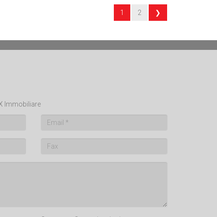
1
2
❯
AX Immobiliare