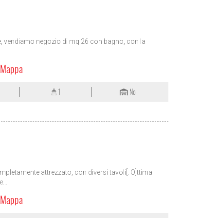
e, vendiamo negozio di mq 26 con bagno, con la
a Mappa
1
No
pletamente attrezzato, con diversi tavoli[. O]ttima
...
a Mappa