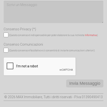
Consenso Privacy
(*)
(Questo consenso è indispensabile per poter elaborare la sua richiesta
Informativa
)
Consenso Comunicazioni
(Questo consenso è facoltativo e ci consentirà di inviarle comunicazioni ulteriori)
Invia Messaggio
© 2026 MAX Immobiliare, Tutti i diritti riservati - P.Iva 01390490413