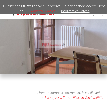
"Questo sito utilizza i cookie. Se prosegui la navigazione accetti il loro
uso."
Accetto i Cookie
Informativa Estesa
Toggl
navig
Home
immobili commerciali in venditaaffitto
Pesaro, zona Soria, Ufficio in VenditaAffitto